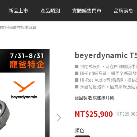
新品上市
產品類別
實體銷售門市
品牌消息
5 3rd有線頭戴式旗艦耳機
beyerdynamic
■ 封閉式設計，可在吵雜環境中
■ Hi-End級音質，採用全新研發
■ Hi-Res Audio音頻認證
■ 多層記憶泡棉，極質柔軟及貼
德國製造 旗艦級耳機
NT$25,900
NT$29,90
顏色