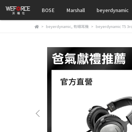
BOSE
Marshall
beyerdynamic
beyerdynamic
,
有線耳機
beyerdynamic T