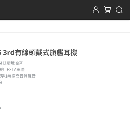
 T5 3rd有線頭戴式旗艦耳機
降低環境噪音
的TESLA單體
，提供清晰無損高音質聲音
合
0