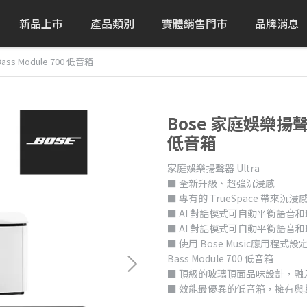
新品上市
產品類別
實體銷售門市
品牌消息
ass Module 700 低音箱
Bose 家庭娛樂揚聲器 U
低音箱
家庭娛樂揚聲器 Ultra
■ 全新升級、超強沉浸感
■ 專有的 TrueSpace 帶來沉浸
■ AI 對話模式可自動平衡語音
■ AI 對話模式可自動平衡語音
■ 使用 Bose Music應用程式設
Bass Module 700 低音箱
■ 頂級的玻璃頂面品味設計，融
■ 效能最優異的低音箱，擁有與