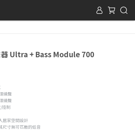
ltra + Bass Module 700
感
和環繞聲
和環繞聲
定/控制
入居家空間設計
其尺寸無可匹敵的低音