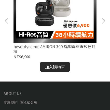
beyerdynamic AMIRON 300 旗艦真無線藍牙耳
be
機
耳
NT$6,900
NT
加入購物車
ABOUT US
關於我們
隱私權保護