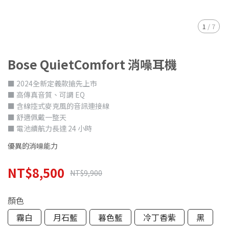
1
/
7
Bose QuietComfort 消噪耳機
■ 2024全新定義款搶先上市
■ 高傳真音質、可調 EQ
■ 含線控式麥克風的音訊連接線
■ 舒適佩戴一整天
■ 電池續航力長達 24 小時
優異的消噪能力
NT$8,500
NT$9,900
顏色
霧白
月石藍
暮色藍
冷丁香紫
黑