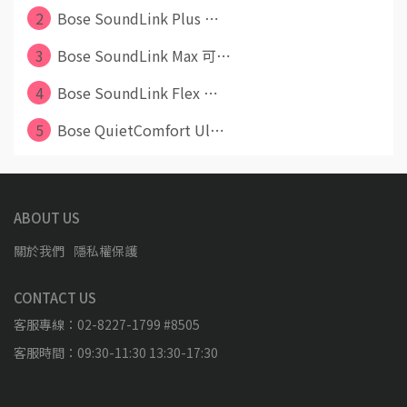
2
Bose SoundLink Plus ⋯
3
Bose SoundLink Max 可⋯
4
Bose SoundLink Flex ⋯
5
Bose QuietComfort Ul⋯
ABOUT US
關於我們
隱私權保護
CONTACT US
客服專線：02-8227-1799 #8505
客服時間：09:30-11:30 13:30-17:30