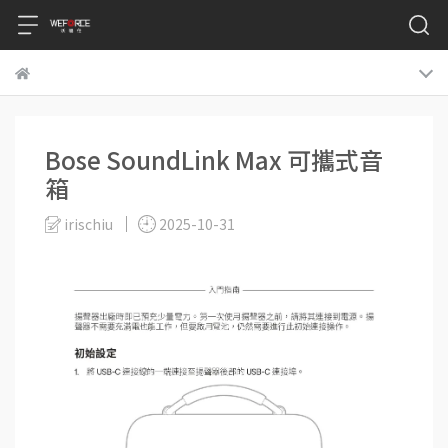
Bose SoundLink Max 可攜式音
箱
irischiu
2025-10-31